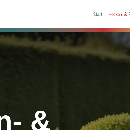
Start
Hecken- & 
n- &