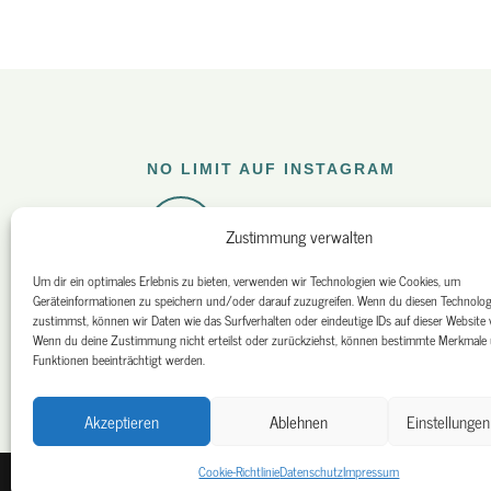
NO LIMIT AUF INSTAGRAM
Zustimmung verwalten
Um dir ein optimales Erlebnis zu bieten, verwenden wir Technologien wie Cookies, um
Geräteinformationen zu speichern und/oder darauf zuzugreifen. Wenn du diesen Technolog
zustimmst, können wir Daten wie das Surfverhalten oder eindeutige IDs auf dieser Website v
Wenn du deine Zustimmung nicht erteilst oder zurückziehst, können bestimmte Merkmale
Funktionen beeinträchtigt werden.
Akzeptieren
Ablehnen
Einstellunge
Cookie-Richtlinie
Datenschutz
Impressum
No Limit Gartengestaltung | 56659 Burgbrohl