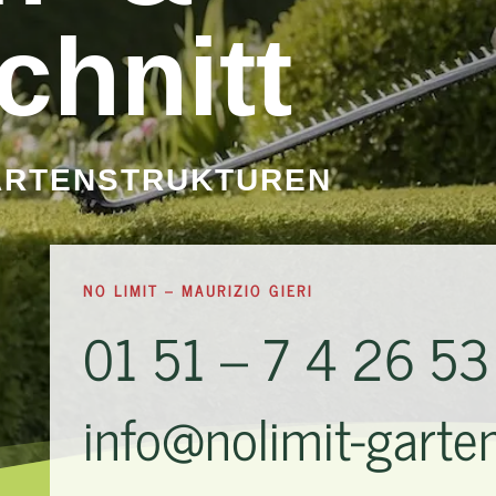
chnitt
ARTENSTRUKTUREN
NO LIMIT – MAURIZIO GIERI
01 51 – 7 4 26 5
info@nolimit-garte